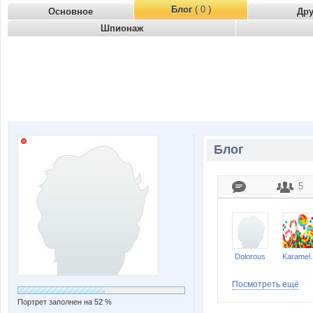
Блог
( 0 )
Основное
Др
Шпионаж
Блог
5
Dolorous
Kar
Посмотреть ещё
Портрет заполнен на 52 %