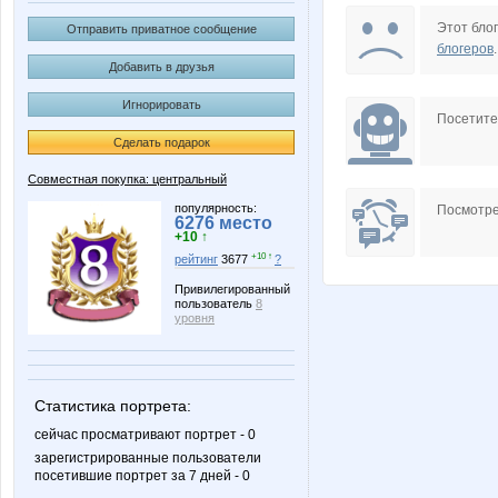
homo4ka
lubsk
Этот блог
Отправить приватное сообщение
блогеров
.
Добавить в друзья
Игнорировать
Кроссовки АНТА
Кр
Посетит
Сделать подарок
Совместная покупка: центральный
популярность:
Посмотре
6276 место
+10 ↑
+10 ↑
рейтинг
3677
?
Привилегированный
пользователь
8
уровня
Статистика портрета:
сейчас просматривают портрет - 0
зарегистрированные пользователи
посетившие портрет за 7 дней - 0